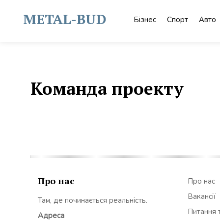
Skip
to
METAL-BUD
Бізнес
Спорт
Авто
content
Команда проекту
Про нас
Про нас
Вакансії
Там, де починається реальність.
Питання т
Адреса